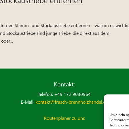
fernen Stamm- und Stockaustriebe entfernen – warum es wichtig
nd Stockaustriebe sind junge Triebe, die direkt aus dem
oder...
Kontakt:
Telefon: +49 172 9030964
E-Mail:
kontakt@frasch-brennholzhandel.de
Um dir ein o
Routenplaner zu uns
Geräteinform
Technologien