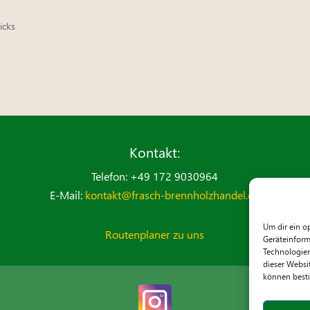
icks
Kontakt:
Telefon: +49 172 9030964
E-Mail:
kontakt@frasch-brennholzhandel.de
Um dir ein o
Routenplaner zu uns
Geräteinform
Technologien
dieser Websi
können best