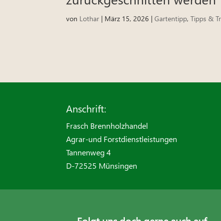
von
Lothar
|
März 15, 2026
|
Gartentipp
,
Tipps & Tr
Anschrift:
Frasch Brennholzhandel
Agrar-und Forstdienstleistungen
Tannenweg 4
D-72525 Münsingen
Folgt uns doch gerne auch auf...